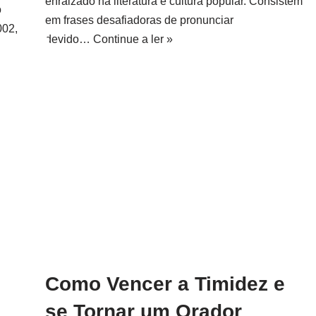
enraizado na literatura e cultura popular. Consistem
o
em frases desafiadoras de pronunciar
002,
devido…
Continue a ler »
Como Vencer a Timidez e
se Tornar um Orador