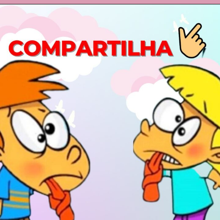
Opening
https://comofalarbem.net/30-trava-linguas-super-dificeis-repita-os-exercicios-de-diccao/