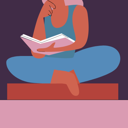
Opening
https://comofalarbem.net/30-trava-linguas-super-dificeis-repita-os-exercicios-de-diccao/