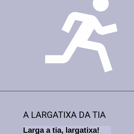
Opening
https://comofalarbem.net/30-trava-linguas-super-dificeis-repita-os-exercicios-de-diccao/
A LARGATIXA DA TIA
Larga a tia, largatixa!