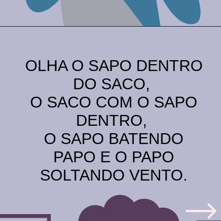
Opening
https://comofalarbem.net/30-trava-linguas-super-dificeis-repita-os-exercicios-de-diccao/
OLHA O SAPO DENTRO
DO SACO,
O SACO COM O SAPO
DENTRO,
O SAPO BATENDO
PAPO E O PAPO
SOLTANDO VENTO.