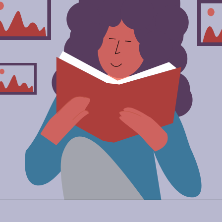
Opening
https://comofalarbem.net/30-trava-linguas-super-dificeis-repita-os-exercicios-de-diccao/