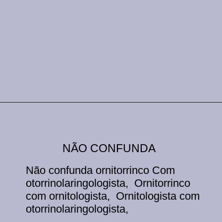
Opening
https://comofalarbem.net/30-trava-linguas-super-dificeis-repita-os-exercicios-de-diccao/
NÃO CONFUNDA
Não confunda ornitorrinco Com
otorrinolaringologista, Ornitorrinco
com ornitologista, Ornitologista com
otorrinolaringologista,