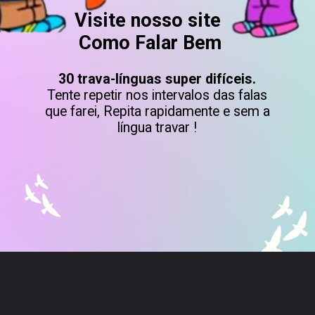
Visite nosso site
Como Falar Bem
30 trava-línguas super difíceis.
Tente repetir nos intervalos das falas
que farei, Repita rapidamente e sem a
língua travar !
Opening
https://comofalarbem.net/30-trava-linguas-super-dificeis-repita-os-exercicios-de-diccao/